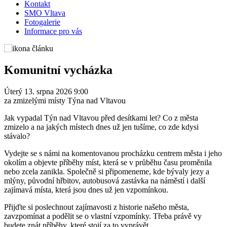
Kontakt
SMO Vltava
Fotogalerie
Informace pro vás
Komunitní vycházka
Úterý 13. srpna 2026 9:00
za zmizelými místy Týna nad Vltavou
Jak vypadal Týn nad Vltavou před desítkami let? Co z města
zmizelo a na jakých místech dnes už jen tušíme, co zde kdysi
stávalo?
Vydejte se s námi na komentovanou procházku centrem města i jeho
okolím a objevte příběhy míst, která se v průběhu času proměnila
nebo zcela zanikla. Společně si připomeneme, kde bývaly jezy a
mlýny, původní hřbitov, autobusová zastávka na náměstí i další
zajímavá místa, která jsou dnes už jen vzpomínkou.
Přijďte si poslechnout zajímavosti z historie našeho města,
zavzpomínat a podělit se o vlastní vzpomínky. Třeba právě vy
budete znát příběhy, které stojí za to vyprávět.