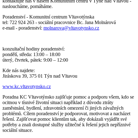
kontaktujte nás v našem Komunitním centru v Týně nad Vltavou -
nasloucháme, pomáháme.
Poradenství - Komunitní centrum Vltavotýnska
tel: 722 924 263 - sociální pracovnice Bc. Jana Molnárová
e-mail - poradenství:
molnarova@vltavotynsko.cz
konzultační hodiny poradenství:
pondělí, středa: 13:00 – 18:00
úterý, čtvrtek, pátek: 9:00 – 12:00
Kde nás najdete:
Jiráskova 39, 375 01 Týn nad Vltavou
www.kc.vltavotynsko.cz
Poradna KC Vltavotýnsko zajišťuje pomoc a podporu všem, kdo se
ocitnou v tísnivé životní situaci například z důvodu ztráty
zaměstnání, bydlení, zdravotních omezení či jiných závažných
problémů. Cílem poradenství je podporovat, motivovat a nacházet
řešení. Zajišťovat pomoc klientům tak, aby dokázali vyjádřit své
potřeby a znali dostupné služby užitečné k řešení jejich nepříznivé
sociální situace.