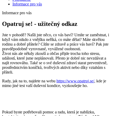
Informace pro vás
Informace pro vás
Opatruj se! - užitečný odkaz
Jste v pohodě? Našli jste něco, co vás baví? Umíte se zaměstnat, i
když vám nikdo z vnějšku neříká, co máte dělat? Máte skvělou
rodinu a dobré přátele? Cítíte se zdravě a práce vás baví? Pak jste
pravděpodobně vyrovnané, vyvážené osobnosti.
Život nás ale někdy zkouší a občas přijde trocha toho stresu,
událostí, které jsme neplánovali. Přesto je dobré nic nevzdávat a
najít rovnováhu. Také se o své duševní zdraví starat preventivně,
prostřednictvím koníčků, tvořivých aktivit nebo díky vztahům s
přáteli.
Rady, jak na to, najdete na webu
https://www.opatruj.se/
, kde je
mimo jiné test vaší duševní kondice, vyzkoušejte ho.
Pokud byste potřebovali pomoc a radu, která je nablízku,