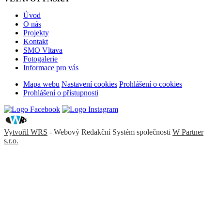
Úvod
O nás
Projekty
Kontakt
SMO Vltava
Fotogalerie
Informace pro vás
Mapa webu
Nastavení cookies
Prohlášení o cookies
Prohlášení o přístupnosti
Vytvořil WRS
- Webový Redakční Systém společnosti
W Partner
s.r.o.